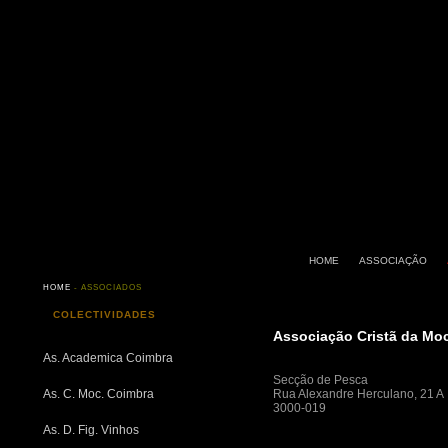
HOME
ASSOCIAÇÃO
HOME
- ASSOCIADOS
COLECTIVIDADES
Associação Cristã da Mo
As. Academica Coimbra
Secção de Pesca
As. C. Moc. Coimbra
Rua Alexandre Herculano, 21 A
3000-019
As. D. Fig. Vinhos