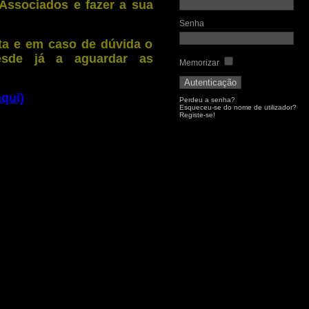
ssociados e fazer a sua
Senha
nta e em caso de dúvida o
esde já a aguardar as
Memorizar
aqui)
Perdeu a senha?
Esqueceu-se do nome de utilizador?
Registe-se!